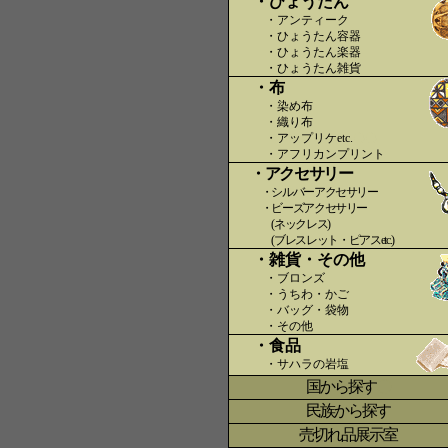
・ひょうたん
・アンティーク
・ひょうたん容器
・ひょうたん楽器
・ひょうたん雑貨
・布
・染め布
・織り布
・アップリケetc.
〇〇
・アフリカンプリント
・アクセサリー
・シルバーアクセサリー
・ビーズアクセサリー
(ネックレス)
(ブレスレット・ピアスetc.)
・雑貨・その他
・ブロンズ
・うちわ・かご
・バッグ・袋物
・その他
・食品
・サハラの岩塩
国から探す
〇
民族から探す
売切れ品展示室