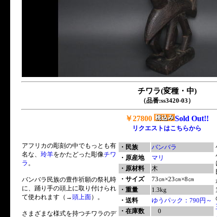
チワラ(変種・中)
（品番:ss3420-03）
￥27800
Sold Out!!
リクエストはこちらから
アフリカの彫刻の中でもっとも有
・民族
バンバラ
名な、
玲羊
をかたどった彫像
チワ
・原産地
マリ
ラ
。
・原材料
木
・サイズ
73㎝×23㎝×8㎝
バンバラ民族の豊作祈願の祭礼時
に、踊り手の頭上に取り付けられ
・重量
1.3kg
て使われます（→
頭上面
）。
・送料
ゆうパック：790円～
・在庫数
0
さまざまな様式を持つチワラのデ