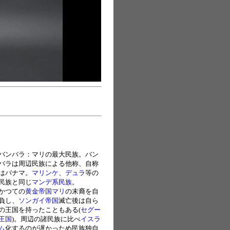
バンバラ：マリの最大民族。バン
バラは周辺民族による他称、自称
はバナマ。
マリンケ
、
デュラ
等の
民族と同じ
マンデ系民族
。
かつての
黄金帝国マリ
の末裔を自
負し、
ソンガイ帝国
滅亡後は自ら
の王国を持ったこともある(
セグー
王国
)。周辺の諸民族に比べ
イスラ
ム
化するのが遅かっため民族独自