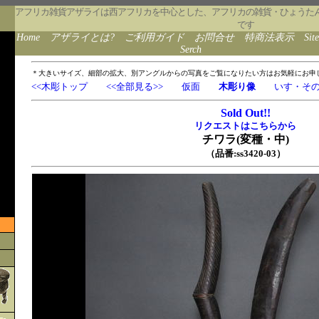
アフリカ雑貨アザライは西アフリカを中心とした、アフリカの雑貨・ひょうた
です
Home
アザライとは?
ご利用ガイド
お問合せ
特商法表示
Sit
Serch
＊大きいサイズ、細部の拡大、別アングルからの写真をご覧になりたい方はお気軽にお申
<<木彫トップ
<<全部見る>>
仮面
木彫り像
いす・そ
Sold Out!!
リクエストはこちらから
チワラ(変種・中)
（品番:ss3420-03）