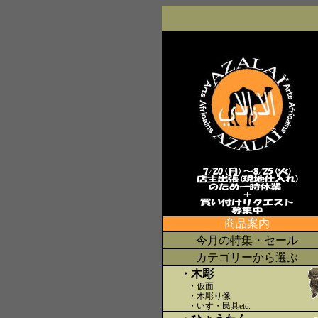
商品案内
今月の特集・セール
カテゴリーから選ぶ
・木彫
・仮面
・木彫り像
・いす・民具etc
.