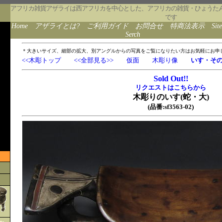
アフリカ雑貨アザライは西アフリカを中心とした、アフリカの雑貨・ひょうた
です
Home
アザライとは?
ご利用ガイド
お問合せ
特商法表示
Sit
Serch
＊大きいサイズ、細部の拡大、別アングルからの写真をご覧になりたい方はお気軽にお申
<<木彫トップ
<<全部見る>>
仮面
木彫り像
いす・そ
Sold Out!!
リクエストはこちらから
木彫りのいす(蛇・大)
(品番:sf3563-02)