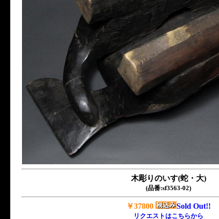
木彫りのいす(蛇・大)
(品番:sf3563-02)
￥37800
Sold Out!!
リクエストはこちらから