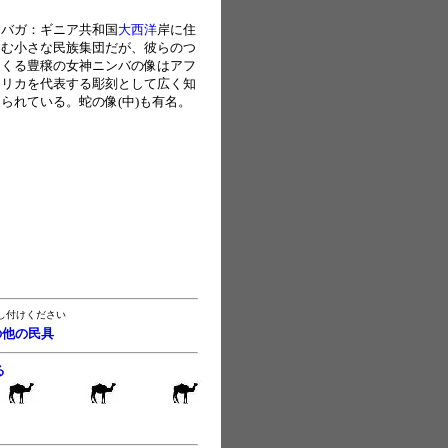
バガ：ギニア共和国
大西洋
岸に住
む小さな民族集団だが、彼らのつ
くる豊穣の女神ニンバの像はアフ
リカを代表する彫刻として広く知
られている。蛇の像(中)も有名。
し付けください
の他の民具
る