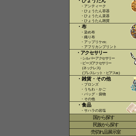
・ひょうたん
・アンティーク
・ひょうたん容器
・ひょうたん楽器
・ひょうたん雑貨
・布
・染め布
・織り布
・アップリケetc.
〇〇
・アフリカンプリント
・アクセサリー
・シルバーアクセサリー
・ビーズアクセサリー
(ネックレス)
(ブレスレット・ピアスetc.)
・雑貨・その他
・ブロンズ
・うちわ・かご
・バッグ・袋物
・その他
・食品
・サハラの岩塩
国から探す
〇
民族から探す
売切れ品展示室