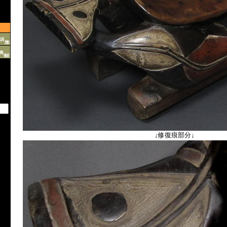
↓修復痕部分↓