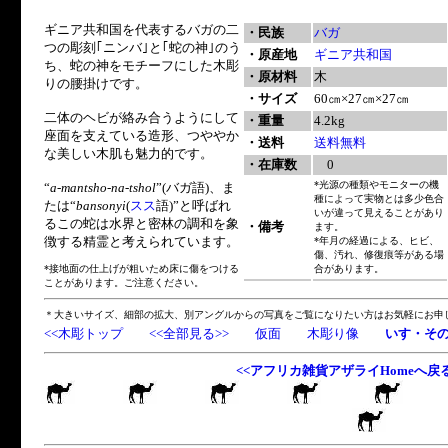
ギニア共和国を代表するバガの二
・民族
バガ
つの彫刻｢ニンバ｣と｢蛇の神｣のう
・原産地
ギニア共和国
ち、蛇の神をモチーフにした木彫
・原材料
木
りの腰掛けです。
・サイズ
60㎝×27㎝×27㎝
二体のヘビが絡み合うようにして
・重量
4.2kg
座面を支えている造形、つややか
・送料
送料無料
な美しい木肌も魅力的です。
・在庫数
0
*光源の種類やモニターの機
“
a-mantsho-na-tshol
”(バガ語)、ま
種によって実物とは多少色合
たは“
bansonyi
(
スス
語)”と呼ばれ
いが違って見えることがあり
るこの蛇は水界と密林の調和を象
・備考
ます。
徴する精霊と考えられています。
*年月の経過による、ヒビ、
傷、汚れ、修復痕等がある場
*接地面の仕上げが粗いため床に傷をつける
合があります。
ことがあります。ご注意ください。
＊大きいサイズ、細部の拡大、別アングルからの写真をご覧になりたい方はお気軽にお申
<<木彫トップ
<<全部見る>>
仮面
木彫り像
いす・そ
<<アフリカ雑貨アザライHomeへ戻