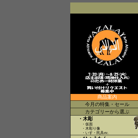
商品案内
今月の特集・セール
カテゴリーから選ぶ
・木彫
・仮面
・木彫り像
・いす・民具etc
.