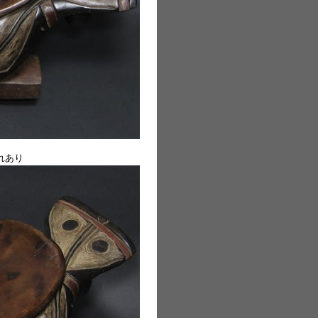
↑
れあり