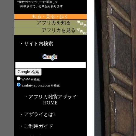
*複数のカテゴリーに重複して
掲載されている商品もあります
知る・見る・歩く
アフリカを知る
アフリカを見る
・サイト内検索
WWW を検索
azalai-japon.com
を検索
・アフリカ雑貨アザライ
HOME
・アザライとは?
・ご利用ガイド