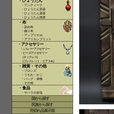
・ひょうたん
・アンティーク
・ひょうたん容器
・ひょうたん楽器
・ひょうたん雑貨
・布
・染め布
・織り布
・アップリケetc.
〇〇
・アフリカンプリント
・アクセサリー
・シルバーアクセサリー
・ビーズアクセサリー
(ネックレス)
(ブレスレット・ピアスetc.)
・雑貨・その他
・ブロンズ
・うちわ・かご
・バッグ・袋物
・その他
・食品
・サハラの岩塩
国から探す
〇
民族から探す
売切れ品展示室