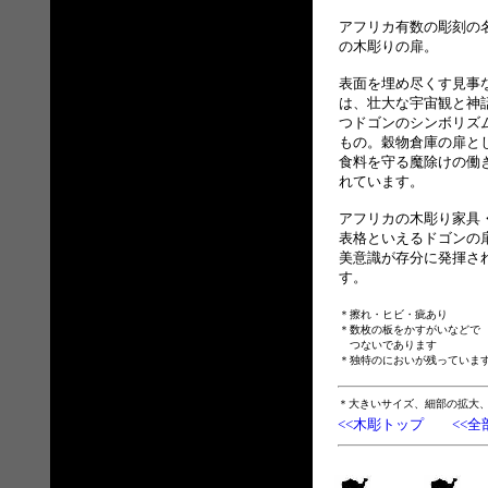
アフリカ有数の彫刻の
の木彫りの扉。
表面を埋め尽くす見事
は、壮大な宇宙観と神
つドゴンのシンボリズ
もの。穀物倉庫の扉と
食料を守る魔除けの働
れています。
アフリカの木彫り家具
表格といえるドゴンの
美意識が存分に発揮さ
す。
＊擦れ・ヒビ・疵あり
＊数枚の板をかすがいなどで
つないであります
＊独特のにおいが残っていま
＊大きいサイズ、細部の拡大
<<木彫トップ
<<全