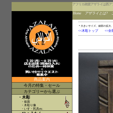
アフリカ雑貨アザライは西ア
Home
アザライとは?
＊大きいサイズ、細部の拡大
<<木彫トップ
<<全
商品案内
今月の特集・セール
カテゴリーから選ぶ
・木彫
・仮面
・木彫り像
・いす・民具etc
.