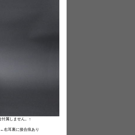
は付属しません。↑
←右耳裏に接合痕あり