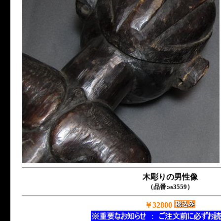
木彫りの男性像
（品番:ss3559）
￥32800