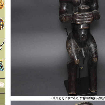
↑↓両足ともに腿の部分に修理痕(接合痕)あ