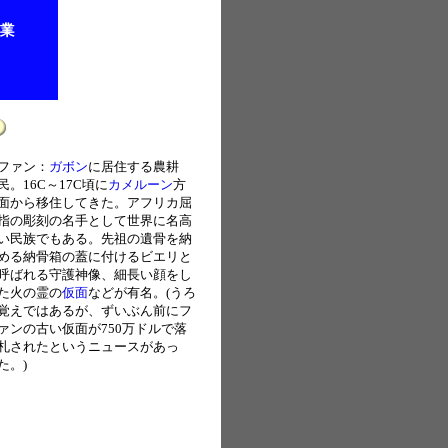
ファン：
ガボン
に居住する農耕
民。16C～17C頃に
カメルーン
方
面から移住してきた。アフリカ屈
指の彫刻の名手として世界に名高
い民族でもある。先祖の遺骨を納
める納骨箱の蓋に付けるビエリと
呼ばれる守護神像、細長い顔をし
た火の霊の
仮面
などが有名。(うろ
覚えではあるが、ずいぶん前にフ
ァンの古い仮面が750万ドルで落
札されたというニュースがあっ
た。)