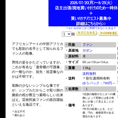
＊かいものかごがご利用できないときは？
個
アフリカンアートの中部アフリカ
・民族
ファン
でも彫刻の名手として知られるフ
・原産地
ガボン
ァン人の彫像。
・原材料
木
・サイズ
60.㎝×16㎝×14㎝
男性の姿をかたどっていますが。
これが有名な「遺骨櫃の守護像」
・重量
1.9kg
の一種なのか、祖先・祖霊像なの
送料無料
かは不明です。
・送料
＊割引適用時有料
ゆうパック：790円～
装飾の少ないシンプルな像です
・在庫数
1
が、シンプルだからこそ彫り師の
*光源の種類やモニターの機
腕前の程が際立つ素晴らしい出来
種によって実物とは多少色
ばえ。芸術民族ファンの面目躍如
合いが違って見えることが
といえる逸品です。
・備考
あります。
*年月の経過による、ヒビ、
＊自立不可
傷、汚れ、修復痕等がある
＊擦れあり
場合があります。