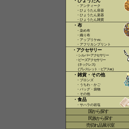
・ひょうたん
・アンティーク
・ひょうたん容器
・ひょうたん楽器
・ひょうたん雑貨
・布
・染め布
・織り布
・アップリケetc.
〇〇
・アフリカンプリント
・アクセサリー
・シルバーアクセサリー
・ビーズアクセサリー
(ネックレス)
(ブレスレット・ピアスetc.)
・雑貨・その他
・ブロンズ
・うちわ・かご
・バッグ・袋物
・その他
・食品
・サハラの岩塩
国から探す
〇
民族から探す
売切れ品展示室