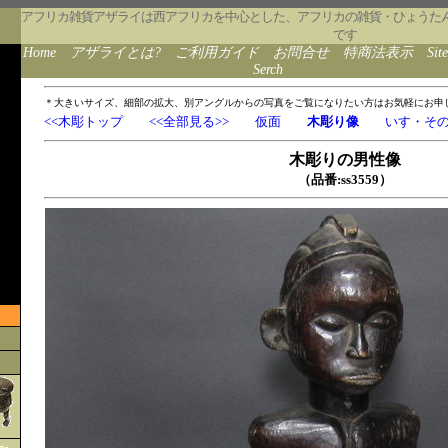
アフリカ雑貨アザライは西アフリカを中心とした、アフリカの雑貨・ひょうた
です
Home
アザライとは?
ご利用ガイド
お問合せ
特商法表示
Sit
Serch
＊大きいサイズ、細部の拡大、別アングルからの写真をご覧になりたい方はお気軽にお申
<<木彫トップ
<<全部見る>>
仮面
木彫り像
いす・そ
木彫りの男性像
（品番:ss3559）