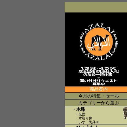
商品案内
今月の特集・セール
カテゴリーから選ぶ
・木彫
・仮面
・木彫り像
・いす・民具etc
.