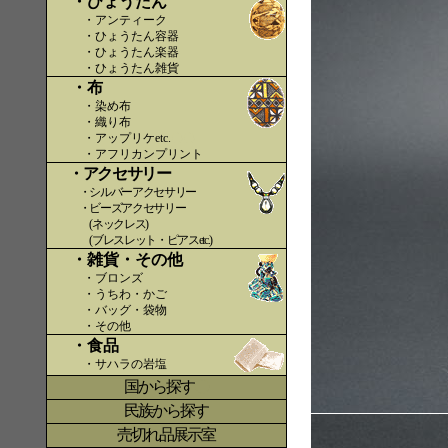
・ひょうたん
・アンティーク
・ひょうたん容器
・ひょうたん楽器
・ひょうたん雑貨
・布
・染め布
・織り布
・アップリケetc.
〇〇
・アフリカンプリント
・アクセサリー
・シルバーアクセサリー
・ビーズアクセサリー
(ネックレス)
(ブレスレット・ピアスetc.)
・雑貨・その他
・ブロンズ
・うちわ・かご
・バッグ・袋物
・その他
・食品
・サハラの岩塩
国から探す
〇
民族から探す
売切れ品展示室