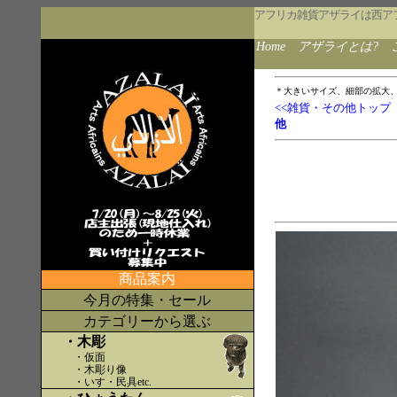
アフリカ雑貨アザライは西ア
Home
アザライとは?
＊大きいサイズ、細部の拡大
<<雑貨・その他トップ
他
商品案内
今月の特集・セール
カテゴリーから選ぶ
・木彫
・仮面
・木彫り像
・いす・民具etc
.