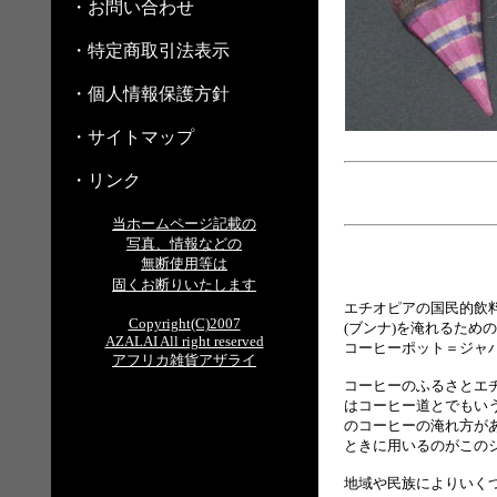
・お問い合わせ
・特定商取引法表示
・個人情報保護方針
・サイトマップ
・リンク
当ホームページ記載の
写真、情報などの
無断使用等は
固くお断りいたします
エチオピアの国民的飲
Copyright(C)2007
(ブンナ)を淹れるための
AZALAI All right reserved
コーヒーポット＝ジャ
アフリカ雑貨アザライ
コーヒーのふるさとエ
はコーヒー道とでもい
のコーヒーの淹れ方が
ときに用いるのがこの
地域や民族によりいく