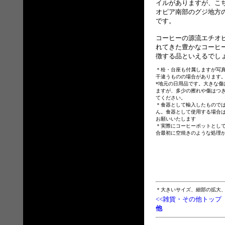
イルがありますが、
こ
オピア南部のグジ地方
です。
コーヒーの源流エチオ
れてきた豊かなコーヒ
徴する品といえるでし
＊栓・台座も付属しますが写
干違うものの場合があります
*地元の日用品です。大きな傷
ますが、多少の擦れや傷はつ
てください。
＊食器として輸入したもので
ん。食器として使用する場合
お願いいたします
＊実際にコーヒーポットとし
合最初に空焼きのような処理
＊大きいサイズ、細部の拡大
<<雑貨・その他トップ
他