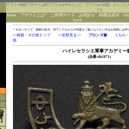
アフリカ雑貨アザライは西アフリカを中心とした、アフリカの雑貨・ひょうた
です
Home
アザライとは?
ご利用ガイド
お問合せ
特商法表示
Sit
Serch
＊大きいサイズ、細部の拡大、別アングルからの写真をご覧になりたい方はお気軽にお申
<<雑貨・その他トップ
<<全部見る>>
ブロンズ像
うちわ
他
ハイレセラシエ軍事アカデミー
(品番:db2871)