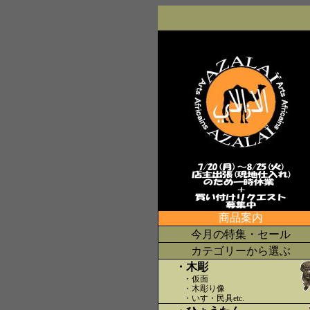
商品案内
今月の特集・セール
カテゴリーから選ぶ
・木彫
・仮面
・木彫り像
・いす・民具etc
.