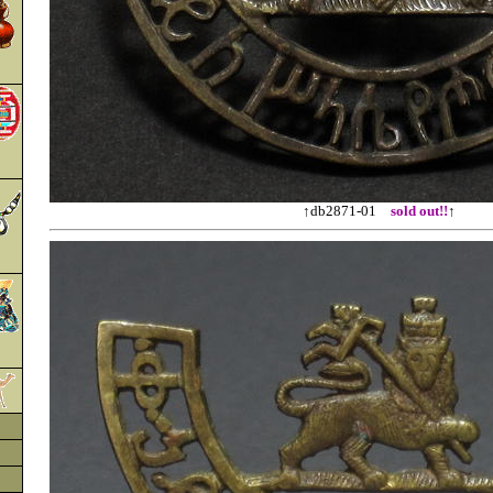
↑db2871-01
sold out!!
↑