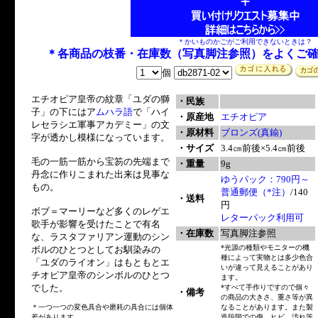
＊かいものかごがご利用できないときは？
＊各商品の枝番・在庫数（写真脚注参照）をよくご
個
エチオピア皇帝の紋章「ユダの獅
・民族
子」の下にはア
ムハラ語
で「ハイ
・原産地
エチオピア
レセラシエ軍事アカデミー」の文
・原材料
ブロンズ(真鍮)
字が透かし模様になっています。
・サイズ
3.4㎝前後×5.4㎝前後
毛の一筋一筋から宝笏の先端まで
・重量
9g
丹念に作りこまれた出来は見事な
ゆうパック：790円～
もの。
普通郵便（*注）
/140
・送料
円
ボブ＝マーリーなど多くのレゲエ
レターパック利用可
歌手が影響を受けたことで有名
・在庫数
写真脚注参照
な、ラスタファリアン運動のシン
*光源の種類やモニターの機
ボルのひとつとしてお馴染みの
種によって実物とは多少色合
「ユダのライオン」はもともとエ
いが違って見えることがあり
チオピア皇帝のシンボルのひとつ
ます。
でした。
*すべて手作りですので個々
・備考
の商品の大きさ、重さ等が異
＊一つ一つの変色具合や磨耗の具合には個体
なることがあります。また製
差があります
造段階での傷、ヒビ、汚れ等