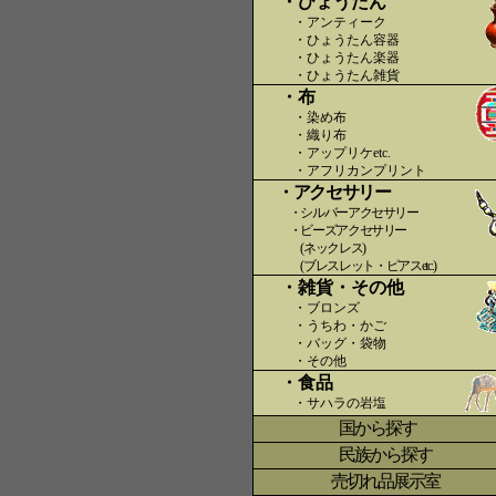
・ひょうたん
・アンティーク
・ひょうたん容器
・ひょうたん楽器
・ひょうたん雑貨
・布
・染め布
・織り布
・アップリケetc.
〇〇
・アフリカンプリント
・アクセサリー
・シルバーアクセサリー
・ビーズアクセサリー
(ネックレス)
(ブレスレット・ピアスetc.)
・雑貨・その他
・ブロンズ
・うちわ・かご
・バッグ・袋物
・その他
・食品
・サハラの岩塩
国から探す
〇
民族から探す
売切れ品展示室