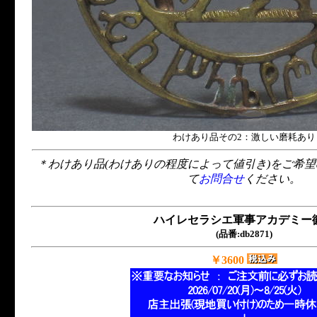
わけあり品その2：激しい磨耗あり
＊わけあり品(わけありの程度によって値引き)をご希
て
お問合せ
ください。
ハイレセラシエ軍事アカデミー
(品番:db2871)
￥3600