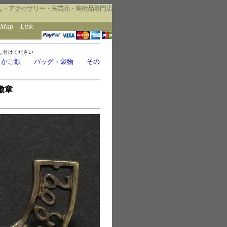
ん・アクセサリー・民芸品・美術品専門店
eMap
Link
し付けください
・かご類
バッグ・袋物
その
徽章